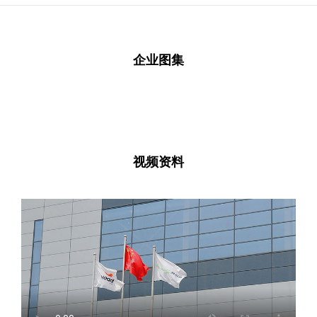
企业图集
视频资料